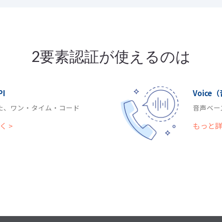
2要素認証が使えるのは
PI
Voice
った、ワン・タイム・コード
音声ベー
く >
もっと詳