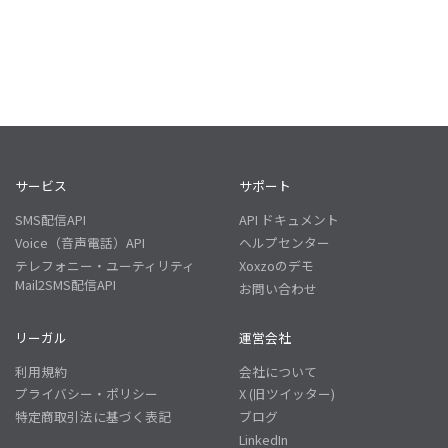
サービス
サポート
SMS配信API
API ドキュメント
Voice（音声電話）API
ヘルプセンター
テレフォニー・ユーティリティ
Xoxzoのデモ
Mail2SMS配信API
お問い合わせ
リーガル
運営会社
利用規約
会社について
プライバシー・ポリシー
X (旧ツイッター)
特定商取引法に基づく表記
ブログ
LinkedIn